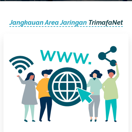
Jangkauan Area Jaringan
TrimafaNet