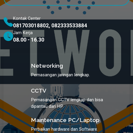
Kontak Center
081703018802, 082333533884
Jam Kerja
08.00 - 16.30
Networking
Pemasangan jaringan lengkap.
CCTV
Pemasangan CCTV lengkap dan bisa
dipantau dari HP.
Maintenance PC/Laptop
Perbaikan hardware dan Software.