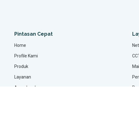
Pintasan Cepat
La
Home
Net
Profile Kami
CC
Produk
Mai
Layanan
Per
Area Jangkauan
Pen
IT 
©
Copyright
TrimafaNet
All Rights Reserved