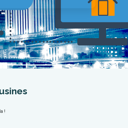
usines
a !