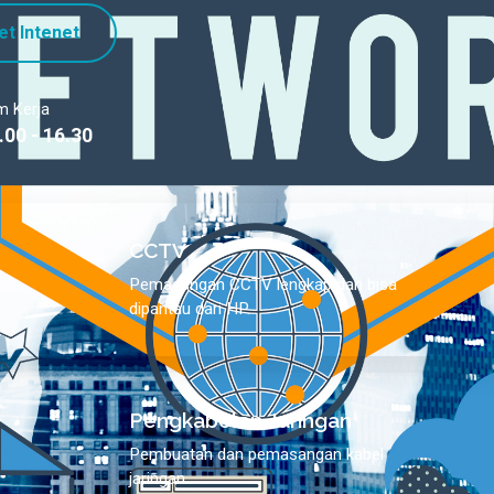
et Intenet
m Kerja
.00 - 16.30
CCTV
Pemasangan CCTV lengkap dan bisa
dipantau dari HP.
Pengkabelan Jaringan
Pembuatan dan pemasangan kabel
jaringan.